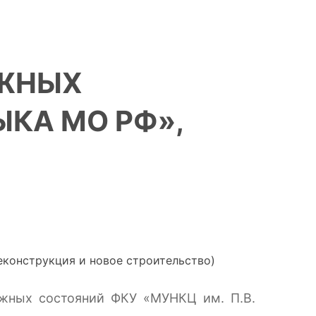
ОЖНЫХ
КА МО РФ»,
ных состояний ФКУ «МУНКЦ им. П.В.