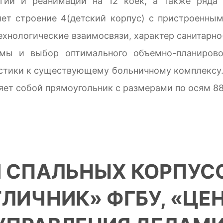
огии и реанимации на 12 коек, а также ряда
яет строение 4(детский корпус) с пристроенны
ехнологические взаимосвязи, характер санитарн
мы и выбор оптимального объемно-планирово
стики к существующему больничному комплексу.
ляет собой прямоугольник с размерами по осям 88
СПАЛЬНЫХ КОРПУСОВ
ЛИЧНИК» ФГБУ, «ЦЕ