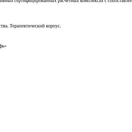
ивных сертифицированных расчетных комплексах с сопоставлен
тва. Терапевтический корпус.
фь»